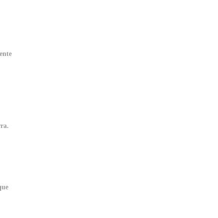
ente
ra.
que