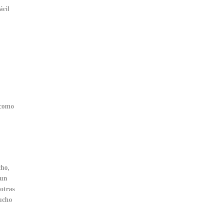
ácil
 como
cho,
 un
 otras
ucho