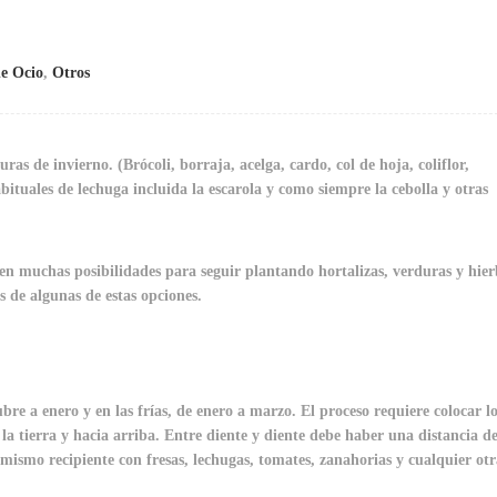
e Ocio
,
Otros
as de invierno. (Brócoli, borraja, acelga, cardo, col de hoja, coliflor,
bituales de lechuga incluida la escarola y como siempre la cebolla y otras
isten muchas posibilidades para seguir plantando hortalizas, verduras y hie
 de algunas de estas opciones.
re a enero y en las frías, de enero a marzo. El proceso requiere colocar lo
la tierra y hacia arriba. Entre diente y diente debe haber una distancia d
mismo recipiente con fresas, lechugas, tomates, zanahorias y cualquier otr