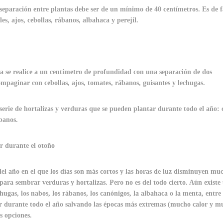
eparación entre plantas debe ser de un mínimo de 40 centímetros. Es de f
es, ajos, cebollas, rábanos, albahaca y perejil.
a se realice a un centímetro de profundidad con una separación de dos
mpaginar con cebollas, ajos, tomates, rábanos, guisantes y lechugas.
erie de hortalizas y verduras que se pueden plantar durante todo el año:
ábanos.
r durante el otoño
del año en el que los días son más cortos y las horas de luz disminuyen mu
para sembrar verduras y hortalizas. Pero no es del todo cierto. Aún existe
chugas, los nabos, los rábanos, los canónigos, la albahaca o la menta, entre
r durante todo el año salvando las épocas más extremas (mucho calor y m
s opciones.