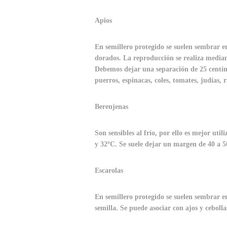
Apios
En semillero protegido se suelen sembrar en
dorados. La reproducción se realiza media
Debemos dejar una separación de 25 centíme
puerros, espinacas, coles, tomates, judías, 
Berenjenas
Son sensibles al frío, por ello es mejor ut
y 32ºC. Se suele dejar un margen de 40 a 5
Escarolas
En semillero protegido se suelen sembrar en
semilla. Se puede asociar con ajos y cebolla