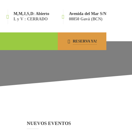
M,M,J,S,D: Abierto
Avenida del Mar S/N
L y V : CERRADO
08850 Gavá (BCN)
RESERVA YA!
NUEVOS EVENTOS