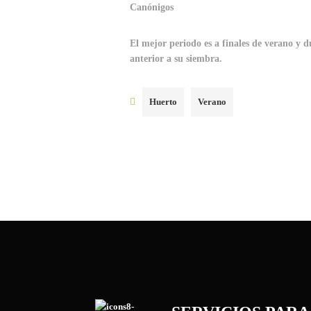
Canónigos
El mejor periodo es a finales de verano y d
anterior a su siembra.
Huerto
Verano