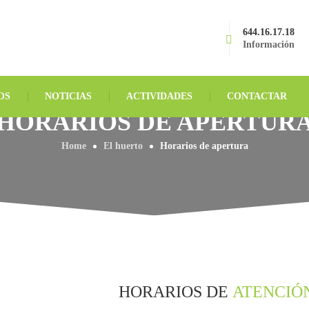
644.16.17.18
Información
OS
NOTICIAS
ACTIVIDADES
CONTACTAR
HORARIOS DE APERTUR
Home
El huerto
Horarios de apertura
HORARIOS DE
ATENCIÓ