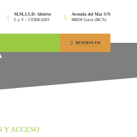
M,M,J,S,D: Abierto
Avenida del Mar S/N
L y V : CERRADO
08850 Gavá (BCN)
RESERVA YA!
A
N Y ACCESO