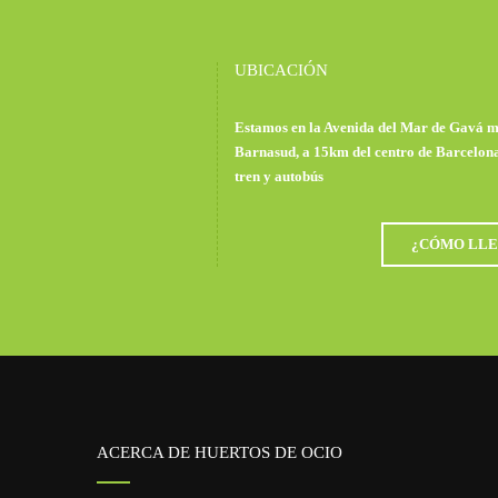
UBICACIÓN
Estamos en la Avenida del Mar de Gavá m
Barnasud, a 15km del centro de Barcelon
tren y autobús
¿CÓMO LLE
ACERCA DE HUERTOS DE OCIO