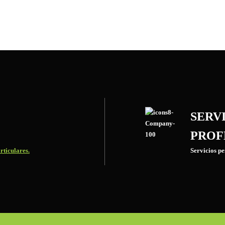
SERV
PROF
rticulares.
Servicios p