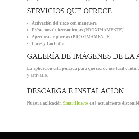
SERVICIOS QUE OFRECE
Activación del riego con manguera
Préstamos de herramientas (PROXIMAMENTE)
Apertura de puertas (PROXIMAMENTE)
Luces y Enchufes
GALERÍA DE IMÁGENES DE LA 
La aplicación está pensada para que sea de uso fácil e intu
y activarlo.
DESCARGA E INSTALACIÓN
Nuestra aplicación
SmartHuerto
está actualmente disponibl