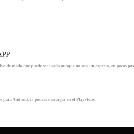
APP
itivo de modo que puede ser usada aunque no seas un experto, en pocos pas
e para Android, la podrás descargar en el PlayStore.