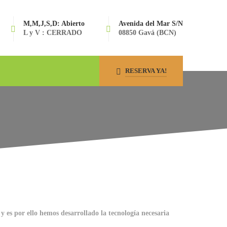
M,M,J,S,D: Abierto
Avenida del Mar S/N
L y V : CERRADO
08850 Gavá (BCN)
RESERVA YA!
es por ello hemos desarrollado la tecnología necesaria