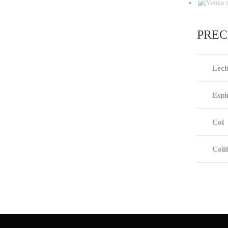
PREC
Lech
Espi
Col
Coli