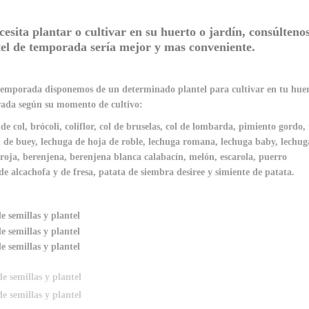
cesita plantar o cultivar en su huerto o jardín, consúlten
tel de temporada sería mejor y mas conveniente.
temporada disponemos de un determinado plantel para cultivar en tu huert
ada según su momento de cultivo:
 de col, brócoli, coliflor, col de bruselas, col de lombarda, pimiento gordo
 de buey, lechuga de hoja de roble, lechuga romana, lechuga baby, lechuga i
 roja, berenjena, berenjena blanca calabacín, melón, escarola, puerro
de alcachofa y de fresa, patata de siembra desiree y simiente de patata.