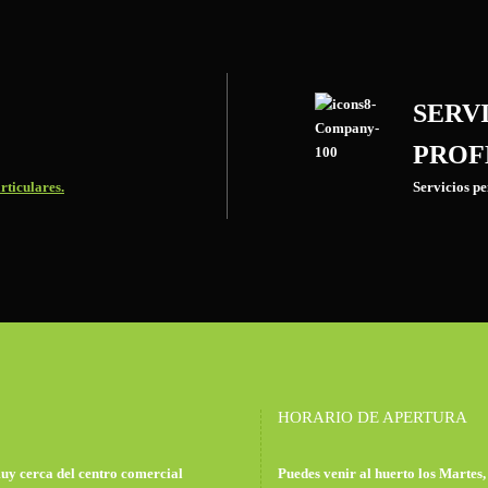
SERV
PROF
rticulares.
Servicios p
HORARIO DE APERTURA
uy cerca del centro comercial
Puedes venir al huerto los Martes