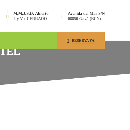
M,M,J,S,D: Abierto
Avenida del Mar S/N
L y V : CERRADO
08850 Gavá (BCN)
RESERVA YA!
NTEL