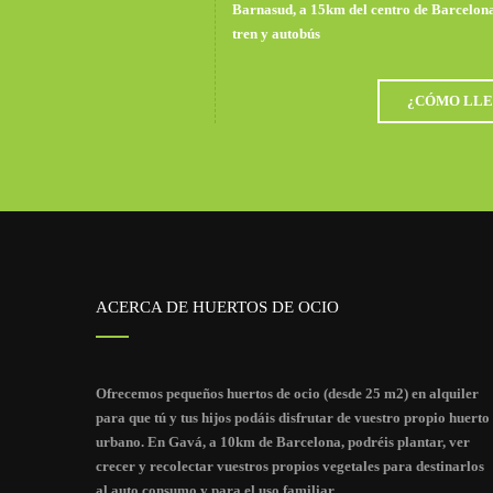
Barnasud, a 15km del centro de Barcelon
tren y autobús
¿CÓMO LLE
ACERCA DE HUERTOS DE OCIO
Ofrecemos pequeños huertos de ocio (desde 25 m2) en alquiler
para que tú y tus hijos podáis disfrutar de vuestro propio huerto
urbano. En Gavá, a 10km de Barcelona, podréis plantar, ver
crecer y recolectar vuestros propios vegetales para destinarlos
al auto consumo y para el uso familiar.