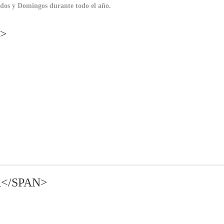
bados y Domingos durante todo el año.
N>
</SPAN>