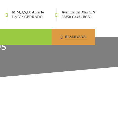
M,M,J,S,D: Abierto
Avenida del Mar S/N
L y V : CERRADO
08850 Gavá (BCN)
RESERVA YA!
OS