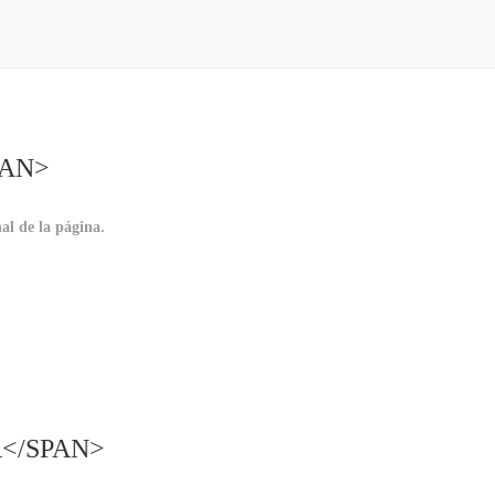
PAN>
nal de la página.
</SPAN>