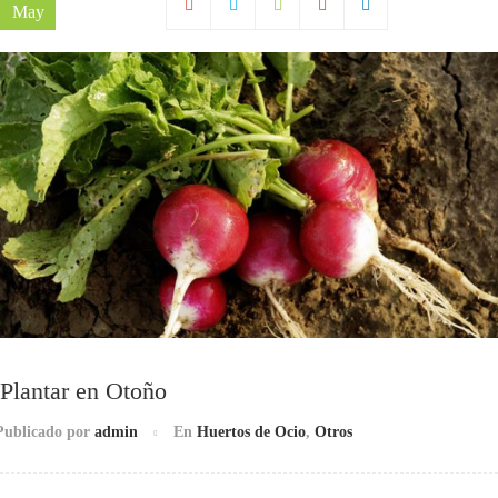
May
Plantar en Otoño
Publicado por
admin
En
Huertos de Ocio
,
Otros