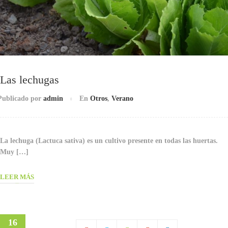
Las lechugas
Publicado por
admin
En
Otros
,
Verano
La lechuga (Lactuca sativa) es un cultivo presente en todas las huertas.
Muy […]
LEER MÁS
16