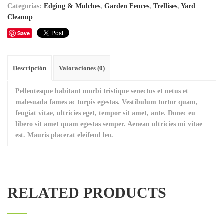
Categorías:
Edging & Mulches
,
Garden Fences
,
Trellises
,
Yard
Cleanup
Save
Descripción
Valoraciones (0)
Pellentesque habitant morbi tristique senectus et netus et
malesuada fames ac turpis egestas. Vestibulum tortor quam,
feugiat vitae, ultricies eget, tempor sit amet, ante. Donec eu
libero sit amet quam egestas semper. Aenean ultricies mi vitae
est. Mauris placerat eleifend leo.
RELATED PRODUCTS