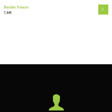
Border Fences
7,44
€