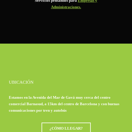
Servicios pensandos para
Empresas y
Administraciones.
UBICACIÓN
Estamos en la Avenida del Mar de Gavá muy cerca del centro
comercial Barnasud, a 15km del centro de Barcelona y con buenas
comunicaciones por tren y autobús
¿CÓMO LLEGAR?